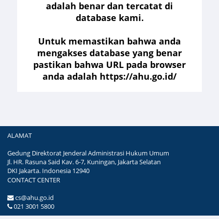
adalah benar dan tercatat di
database kami.
Untuk memastikan bahwa anda
mengakses database yang benar
pastikan bahwa URL pada browser
anda adalah https://ahu.go.id/
ALAMAT
Gedung Direktorat Jenderal Administrasi Hukum Umum
Jl. HR. Rasuna Said Kav. 6-7, Kuningan, Jakarta Selatan
DKI Jakarta. Indonesia 12940
CONTACT CENTER
cs@ahu.go.id
021 3001 5800